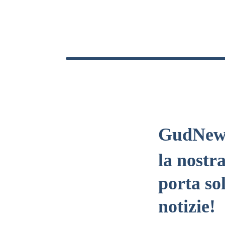
GudNew
la nostr
porta so
notizie!