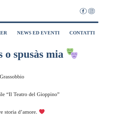
KER
NEWS ED EVENTI
CONTATTI
s o spusàs mia
 Grassobbio
le “Il Teatro del Gioppino”
bre storia d’amore.