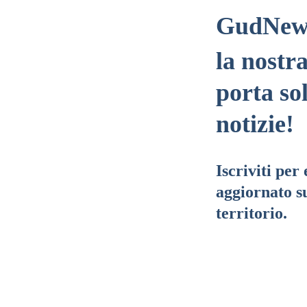
GudNew
la nostr
porta so
notizie!
Iscriviti per
aggiornato su
territorio.