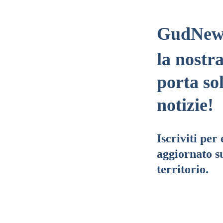
GudNew
la nostr
porta so
notizie!
Iscriviti per
aggiornato su
territorio.