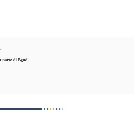
y
.
a parte di Bgud.