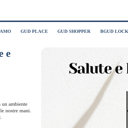
IAMO
GUD PLACE
GUD SHOPPER
BGUD LOC
e e
in un ambiente
lle nostre mani.
.